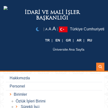
İDARİ VE MALİ İŞLER
BAŞKANLIĞI
A
A
|
|
Türkiye Cumhuriyeti
A
TR
EN
GR
AR
RU
Üniversite Ana Sayfa
Ara
Hakkımızda
Personel
Birimler
Özlük İşleri Birimi
Sürekli İşçi