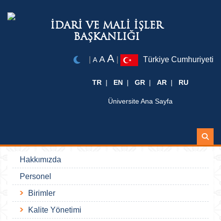
İDARİ VE MALİ İŞLER
BAŞKANLIĞI
A
A
|
|
Türkiye Cumhuriyeti
A
TR
EN
GR
AR
RU
Üniversite Ana Sayfa
Ara
Hakkımızda
Personel
Birimler
Kalite Yönetimi