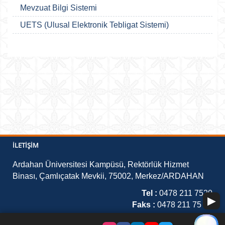
Mevzuat Bilgi Sistemi
UETS (Ulusal Elektronik Tebligat Sistemi)
İLETIŞIM
Ardahan Üniversitesi Kampüsü, Rektörlük Hizmet
Binası, Çamlıçatak Mevkii, 75002, Merkez/ARDAHAN
Tel :
0478 211 7520
Faks :
0478 211 75 21
E-Posta :
imidb@ardahan.edu.tr